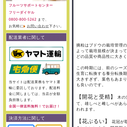
フルーツサポートセンター
フリーダイヤル
まで、
0800-800-5262
お気軽に
お問い合わせ
下さい。
配送業者に関して
摘粒はブドウの栽培管理
よって栽培規模が決まっ
どの品質や商品性に大き
この時期には、前のシー
生育に転換する養分転換
大きすぎず、葉色もあま
当サイトは配送業務をヤマト運
も良いのです。
輸に委託しております。配送料
金に関しましては、当店が全額
【開花と受精】
木の
負担致します。
て、雄しべと雌しべがあ
全国一律送料無料！でお届け！
われます。
決済方法に関して
【花ぶるい】
花冠が