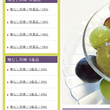
年度の夏価格適応期間がスタート
しました。高級マスクメロンを低
価格にてご提供しています。是非
種なし巨峰／特選品／2KG
この機会にご利用下さい。
種なし巨峰／特選品／3KG
[2016年4月11日 ]
姉妹店-さくらんぼ通販の2016
年度の受付を開始しました。絶品
種なし巨峰／特選品／4KG
さくらんぼ佐藤錦を5月初め頃から
産地直送でご家庭へお届け致しま
す。
種なし巨峰／特選品／5KG
[2015年11月20日 ]
2015年11月20日 無農薬 いちご
種なし巨峰-1級品
専門通販をオープンしました！8種
類のクイーンズベリー最高級 無農
薬 いちごを詰合せを山梨産地直送
種なし巨峰／1級品／2KG
でご家庭へお届け致します。
種なし巨峰／1級品／3KG
[2015年10月31日 ]
2015年10月31日 ラ・フランス
専門通販をオープンしました。高
級ラ・フランスを山形県より産地
種なし巨峰／1級品／4KG
直送でご家庭へお届け致します。
種なし巨峰／1級品／5KG