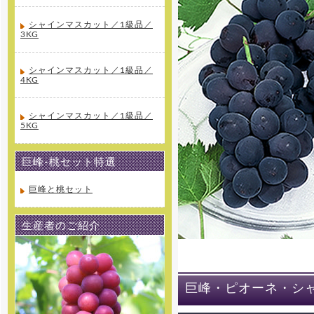
シャインマスカット／1級品／
3KG
シャインマスカット／1級品／
4KG
シャインマスカット／1級品／
5KG
巨峰-桃セット特選
巨峰と桃セット
生産者のご紹介
巨峰・ピオーネ・シ