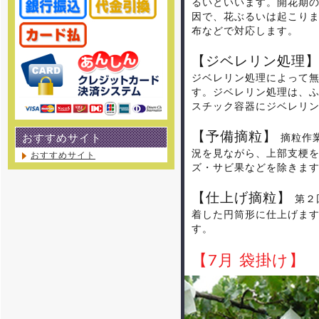
るいといいます。開花期
因で、花ぶるいは起こりま
布などで対応します。
【ジベレリン処理
ジベレリン処理によって無
す。ジベレリン処理は、
スチック容器にジベレリ
【予備摘粒】
摘粒作
おすすめサイト
況を見ながら、上部支梗
おすすめサイト
ズ・サビ果などを除きま
【仕上げ摘粒】
第２
着した円筒形に仕上げま
す。
【7月 袋掛け】