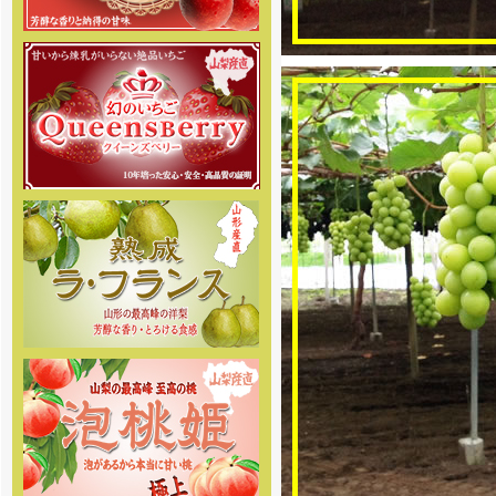
みに。
[2018年5月31日 ]
姉妹店-2018年度桃専門通販の
予約販売をスタートしました。商
品の発送は6月下旬頃からを予定し
ております。味重視の、泡のある
桃を産地直送でご家庭へお届け致
します。
[2018年4月6日]
姉妹店-2018年度さくらんぼ専
門通販の予約販売をスタートしま
した。商品の発送は5月初旬頃から
を予定しております。お楽しみに
[2017年12月27日]
12月29日～1月4日を冬季休暇と
させて頂きます。 何卒ご理解の
程、お願い申し上げます。
[2017年8月10日]
8月11日～8月16日を夏季休暇と
させて頂きます。何卒、ご理解の
程お願い申し上げます。