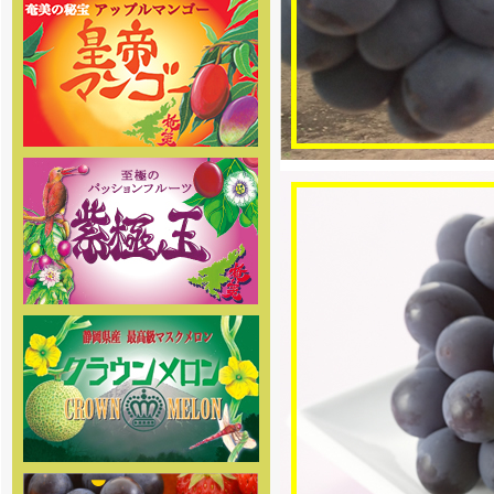
[2017年5月1日 ]
姉妹店-2017年度クラウンメロ
ン専門通販の夏価格メニューがス
タートしました。 高級マスクメロ
ンを低価格にてご提供していま
す。是非この機会にご利用下さ
い。
[2017年4月1日 ]
さくらんぼ通販の2017年度の受
付を開始しました。絶品さくらん
ぼ佐藤錦を5月初め頃から産地直送
でご家庭へお届け致します。
[2017年4月1日]
姉妹店-パッションフルーツ紫極
玉の2017年度の予約販売の受付を
開始しました。商品の発送は6月中
旬頃からを予定しております。お
楽しみに
[2016年5月13日 ]
2016年度-ぶどう・巨峰専門通
販の販売受付スタートしました。
大玉の巨峰・ピオーネ・シャイン
マスカットを是非お試し下さい！