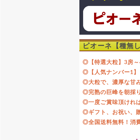
ピオーネ【種無し
◎【特選大粒】3房～
◎【人気ナンバー1】
◎大粒で、濃厚な甘
◎完熟の巨峰を朝採
◎一度ご賞味頂けれ
◎ギフト、お祝い、
◎全国送料無料！消