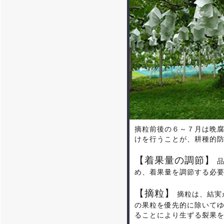
摘粒前後の６～７月は晩
けを行うことが、耕種的
【着果量の調節】
品
め、着果量を調節する必
【摘粒】
摘粒は、結実
の果粒を優先的に除いて
ることにより生ずる裂果