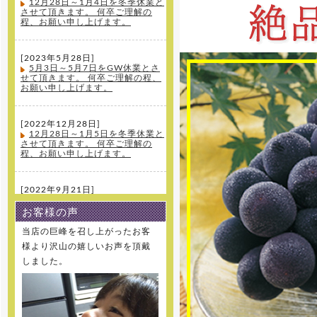
12月28日～1月4日を冬季休業と
させて頂きます。 何卒ご理解の
程、お願い申し上げます。
[2023年5月28日]
5月3日～5月7日をGW休業とさ
せて頂きます。 何卒ご理解の程、
お願い申し上げます。
[2022年12月28日]
12月28日～1月5日を冬季休業と
させて頂きます。 何卒ご理解の
程、お願い申し上げます。
[2022年9月21日]
大変、申し訳ございません。先
日の台風の影響により実に玉割れ
お客様の声
が生じてしまったため、今季の新
規受注は終了とさせて頂きます。
当店の巨峰を召し上がったお客
何卒ご理解の程、お願い申し上げ
様より沢山の嬉しいお声を頂戴
ます。
しました。
[2022年8月10日]
8月11日～8月16日を夏季休業と
させて頂きます。 何卒ご理解の
程、お願い申し上げます。