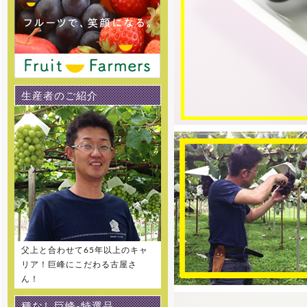
[2016年5月13日 ]
姉妹店-桃通販の2016年度の販
売受付をスタートしました。味重
視の泡がでる桃 泡桃姫を是非お試
し下さい！
生産者のご紹介
[2016年5月13日 ]
姉妹店-パッションフルーツ通販
の2016年度の販売受付をスタート
しました。
[2016年5月13日 ]
姉妹店-完熟マンゴー通販の
2016年度の販売受付をスタートし
ました。
[2016年5月13日 ]
姉妹店-甘濃スイカ通販の2016
年度の販売受付をスタートしまし
父上と合わせて65年以上のキャ
た。
リア！巨峰にこだわる古屋さ
ん！
[2016年5月1日 ]
姉妹店-メロン専門通販の2016
種なし巨峰-特選品