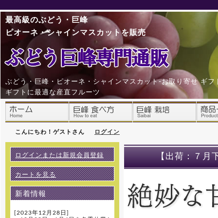
最高級のぶどう・巨峰
ピオーネ・シャインマスカットを販売
ぶどう・巨峰・ピオーネ・シャインマスカット-お取り寄せ ギフ
ギフトに最適な産直フルーツ
こんにちわ！ゲストさん
ログイン
ログインまたは新規会員登録
【出荷：７月下
カートを見る
新着情報
[2023年12月28日]