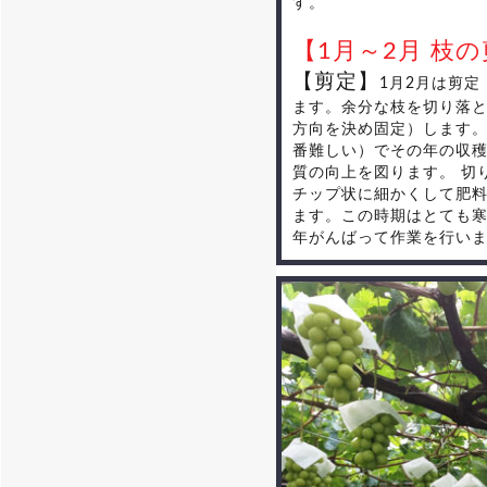
す。
【1月～2月 枝
【剪定】
1月2月は剪定
ます。余分な枝を切り落
方向を決め固定）します
番難しい）でその年の収
質の向上を図ります。 切
チップ状に細かくして肥
ます。この時期はとても
年がんばって作業を行い