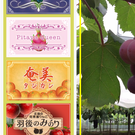
させて頂きます。 何卒ご理解の
程、お願い申し上げます。
[2018年12月27日]
12月29日～1月6日を冬季休暇と
させて頂きます。 何卒ご理解の
程、お願い申し上げます。
[2018年10月30日 ]
姉妹店-無農薬 いちご専門通販の
予約販売をスタートしました！8種
類のクイーンズベリー最高級 無農
薬 いちごを詰合せを山梨産地直送
でご家庭へお届け致します。
[2018年10月22日 ]
姉妹店-りんご専門通販、2018
年度の出荷をスタートしました！
絶品りんごを産地直送でご家庭へ
お届け致します。
[2018年10月19日 ]
姉妹店-2018年度ラ・フランス
専門通販の予約販売をスタートし
ました。商品の発送は11月中旬頃
からを予定しております。お楽し