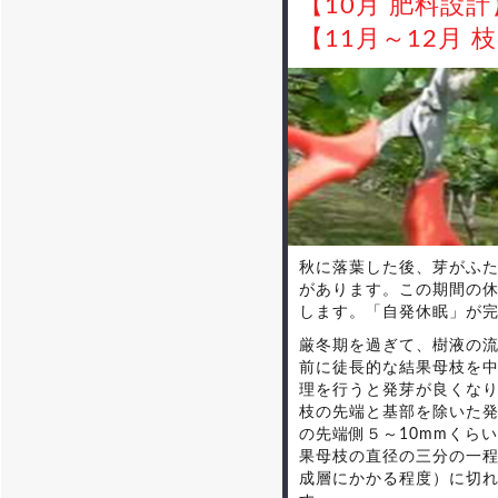
【10月 肥料設計
【11月～12月
秋に落葉した後、芽がふた
があります。この期間の
します。「自発休眠」が
厳冬期を過ぎて、樹液の
前に徒長的な結果母枝を
理を行うと発芽が良くな
枝の先端と基部を除いた
の先端側５～10mmくら
果母枝の直径の三分の一
成層にかかる程度）に切