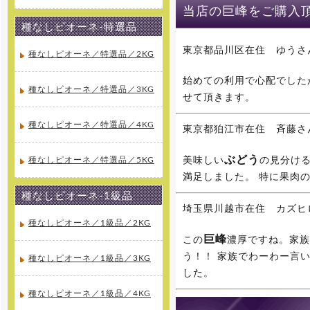
[2015年10月10日 ]
当店の巨峰をご購入
2016年4月1日より山梨県産、絶
品種無し巨峰の専門通販 ぶどう巨
種なしピオーネ-特選品
峰専門通販をオープンします！大
玉の巨峰・ピオーネ・シャインマ
スカットを産地直送でご家庭へお
東京都品川区在住 ゆうさ
種なしピオーネ／特選品／2KG
届け致します。
始めての利用で心配でした
種なしピオーネ／特選品／3KG
[2015年10月10日 ]
せて頂きます。
2016年4月1日より山梨県産、絶
品桃の専門通販 桃専門通販をオー
プンします！味重視の泡がでる桃
種なしピオーネ／特選品／4KG
東京都狛江市在住 斉藤さ
泡桃姫を産地直送でご家庭へお届
け致します。
ぶどう
種なしピオーネ／特選品／5KG
美味しい
の見分け
満足しました。 特に果肉
種なしピオーネ-1級品
埼玉県川越市在住 カズヒ
種なしピオーネ／1級品／2KG
巨峰
この
濃厚ですね。家族
う！！ 家族でわーわー言
種なしピオーネ／1級品／3KG
した。
種なしピオーネ／1級品／4KG