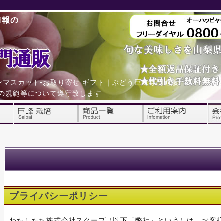
情報の
。
マスカット-お取り寄せ ギフト｜ぶどう巨峰専門通販
他の規範等について遵守致します
ン
プライバシーポリシー
わたしたち株式会社スクープ（以下「弊社」という）は、お客