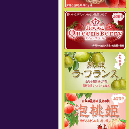
みに。
[2018年5月31日 ]
姉妹店-2018年度桃専門通販の
予約販売をスタートしました。商
品の発送は6月下旬頃からを予定し
ております。味重視の、泡のある
桃を産地直送でご家庭へお届け致
します。
[2018年4月6日]
姉妹店-2018年度さくらんぼ専
門通販の予約販売をスタートしま
した。商品の発送は5月初旬頃から
を予定しております。お楽しみに
[2017年12月27日]
12月29日～1月4日を冬季休暇と
させて頂きます。 何卒ご理解の
程、お願い申し上げます。
[2017年8月10日]
8月11日～8月16日を夏季休暇と
させて頂きます。何卒、ご理解の
程お願い申し上げます。