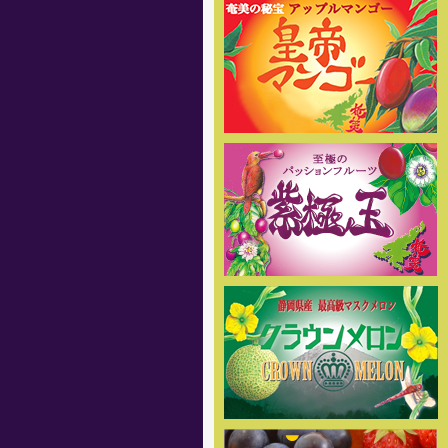
[2017年5月1日 ]
姉妹店-2017年度クラウンメロ
ン専門通販の夏価格メニューがス
タートしました。 高級マスクメロ
ンを低価格にてご提供していま
す。是非この機会にご利用下さ
い。
[2017年4月1日 ]
さくらんぼ通販の2017年度の受
付を開始しました。絶品さくらん
ぼ佐藤錦を5月初め頃から産地直送
でご家庭へお届け致します。
[2017年4月1日]
姉妹店-パッションフルーツ紫極
玉の2017年度の予約販売の受付を
開始しました。商品の発送は6月中
旬頃からを予定しております。お
楽しみに
[2016年5月13日 ]
2016年度-ぶどう・巨峰専門通
販の販売受付スタートしました。
大玉の巨峰・ピオーネ・シャイン
マスカットを是非お試し下さい！