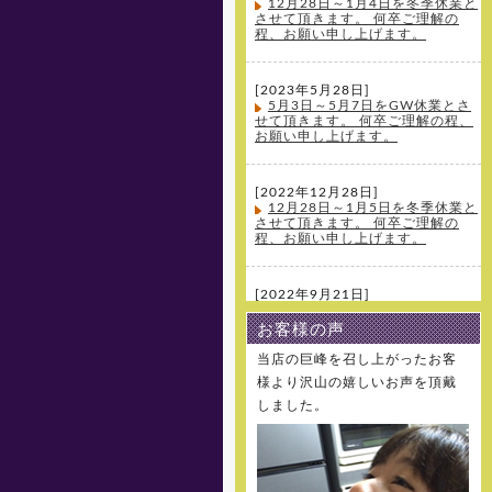
12月28日～1月4日を冬季休業と
させて頂きます。 何卒ご理解の
程、お願い申し上げます。
[2023年5月28日]
5月3日～5月7日をGW休業とさ
せて頂きます。 何卒ご理解の程、
お願い申し上げます。
[2022年12月28日]
12月28日～1月5日を冬季休業と
させて頂きます。 何卒ご理解の
程、お願い申し上げます。
[2022年9月21日]
大変、申し訳ございません。先
日の台風の影響により実に玉割れ
お客様の声
が生じてしまったため、今季の新
規受注は終了とさせて頂きます。
当店の巨峰を召し上がったお客
何卒ご理解の程、お願い申し上げ
様より沢山の嬉しいお声を頂戴
ます。
しました。
[2022年8月10日]
8月11日～8月16日を夏季休業と
させて頂きます。 何卒ご理解の
程、お願い申し上げます。