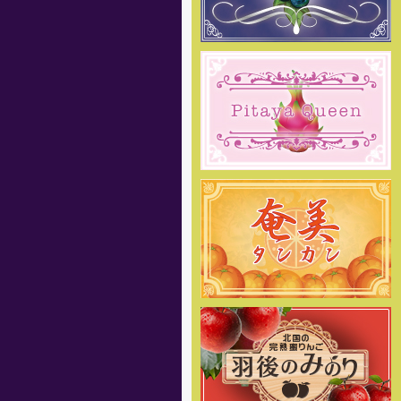
させて頂きます。 何卒ご理解の
程、お願い申し上げます。
[2018年12月27日]
12月29日～1月6日を冬季休暇と
させて頂きます。 何卒ご理解の
程、お願い申し上げます。
[2018年10月30日 ]
姉妹店-無農薬 いちご専門通販の
予約販売をスタートしました！8種
類のクイーンズベリー最高級 無農
薬 いちごを詰合せを山梨産地直送
でご家庭へお届け致します。
[2018年10月22日 ]
姉妹店-りんご専門通販、2018
年度の出荷をスタートしました！
絶品りんごを産地直送でご家庭へ
お届け致します。
[2018年10月19日 ]
姉妹店-2018年度ラ・フランス
専門通販の予約販売をスタートし
ました。商品の発送は11月中旬頃
からを予定しております。お楽し