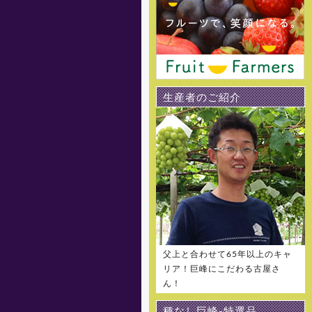
[2016年5月13日 ]
姉妹店-桃通販の2016年度の販
売受付をスタートしました。味重
視の泡がでる桃 泡桃姫を是非お試
し下さい！
生産者のご紹介
[2016年5月13日 ]
姉妹店-パッションフルーツ通販
の2016年度の販売受付をスタート
しました。
[2016年5月13日 ]
姉妹店-完熟マンゴー通販の
2016年度の販売受付をスタートし
ました。
[2016年5月13日 ]
姉妹店-甘濃スイカ通販の2016
年度の販売受付をスタートしまし
父上と合わせて65年以上のキャ
た。
リア！巨峰にこだわる古屋さ
ん！
[2016年5月1日 ]
姉妹店-メロン専門通販の2016
種なし巨峰-特選品