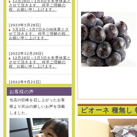
12月28日～1月4日を冬季休業と
させて頂きます。 何卒ご理解の
程、お願い申し上げます。
[2023年5月28日]
5月3日～5月7日をGW休業とさ
せて頂きます。 何卒ご理解の程、
お願い申し上げます。
[2022年12月28日]
12月28日～1月5日を冬季休業と
させて頂きます。 何卒ご理解の
程、お願い申し上げます。
[2022年9月21日]
大変、申し訳ございません。先
日の台風の影響により実に玉割れ
お客様の声
が生じてしまったため、今季の新
規受注は終了とさせて頂きます。
当店の巨峰を召し上がったお客
何卒ご理解の程、お願い申し上げ
様より沢山の嬉しいお声を頂戴
ます。
ピオーネ 種無し 
しました。
[2022年8月10日]
8月11日～8月16日を夏季休業と
させて頂きます。 何卒ご理解の
程、お願い申し上げます。