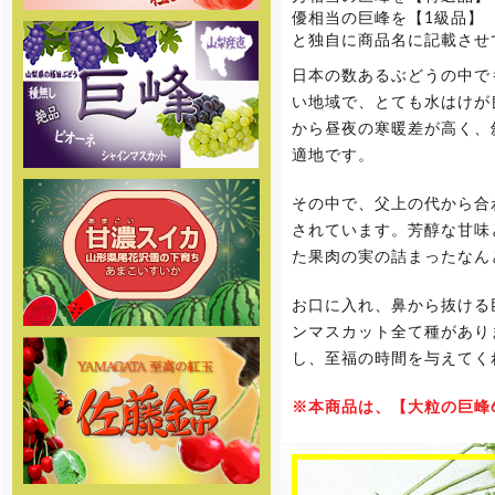
優相当の巨峰を【1級品】
と独自に商品名に記載させ
[2017年6月8日]
姉妹店-2017年度完熟マンゴー
通販の予約販売をスタートしまし
日本の数あるぶどうの中で
た。商品の発送は7月下旬頃からを
い地域で、とても水はけが
予定しております。お楽しみに
から昼夜の寒暖差が高く、
適地です。
[2017年5月19日]
2017年度ぶどう専門通販の予約
販売の受付を開始しました。商品
その中で、父上の代から合
の発送は7月下旬頃からを予定して
おります。お楽しみに
されています。芳醇な甘味
た果肉の実の詰まったなん
[2017年5月19日]
姉妹店-2017年度スイカ専門通
お口に入れ、鼻から抜ける
販の予約販売の受付を開始しまし
た。商品の発送は7月下旬頃からを
ンマスカット全て種があり
予定しております。お楽しみに
し、至福の時間を与えてく
[2017年5月18日 ]
※本商品は、【大粒の巨峰
姉妹店-2017年度桃専門通販の
予約販売の受付を開始しました。
味重視の泡がでる桃 泡桃姫を是非
お試し下さい！