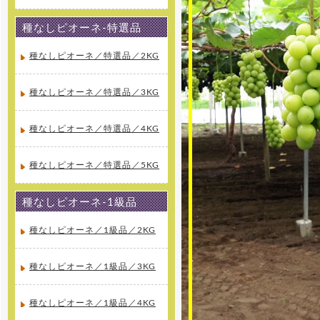
[2015年10月10日 ]
2016年4月1日より山梨県産、絶
品種無し巨峰の専門通販 ぶどう巨
種なしピオーネ-特選品
峰専門通販をオープンします！大
玉の巨峰・ピオーネ・シャインマ
スカットを産地直送でご家庭へお
種なしピオーネ／特選品／2KG
届け致します。
種なしピオーネ／特選品／3KG
[2015年10月10日 ]
2016年4月1日より山梨県産、絶
品桃の専門通販 桃専門通販をオー
プンします！味重視の泡がでる桃
種なしピオーネ／特選品／4KG
泡桃姫を産地直送でご家庭へお届
け致します。
種なしピオーネ／特選品／5KG
種なしピオーネ-1級品
種なしピオーネ／1級品／2KG
種なしピオーネ／1級品／3KG
種なしピオーネ／1級品／4KG