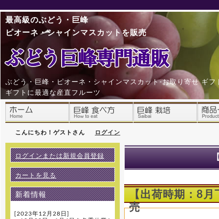
最高級のぶどう・巨峰
ピオーネ・シャインマスカットを販売
ぶどう・巨峰・ピオーネ・シャインマスカット-お取り寄せ ギフ
ギフトに最適な産直フルーツ
こんにちわ！ゲストさん
ログイン
ログインまたは新規会員登録
カートを見る
【出荷時期：8月
新着情報
売
[2023年12月28日]