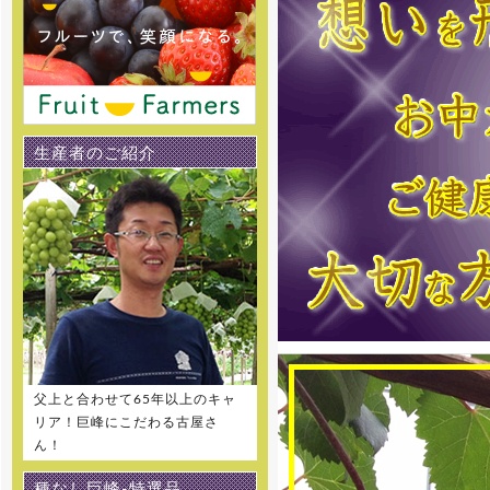
[2016年5月13日 ]
姉妹店-桃通販の2016年度の販
売受付をスタートしました。味重
視の泡がでる桃 泡桃姫を是非お試
し下さい！
生産者のご紹介
[2016年5月13日 ]
姉妹店-パッションフルーツ通販
の2016年度の販売受付をスタート
しました。
[2016年5月13日 ]
姉妹店-完熟マンゴー通販の
2016年度の販売受付をスタートし
ました。
[2016年5月13日 ]
姉妹店-甘濃スイカ通販の2016
年度の販売受付をスタートしまし
父上と合わせて65年以上のキャ
た。
リア！巨峰にこだわる古屋さ
ん！
[2016年5月1日 ]
姉妹店-メロン専門通販の2016
種なし巨峰-特選品