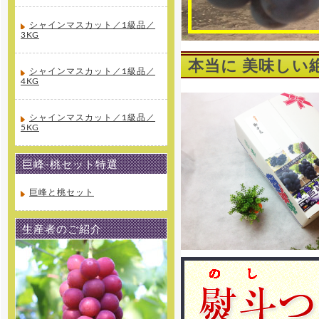
シャインマスカット／1級品／
3KG
本当に 美味しい
シャインマスカット／1級品／
4KG
シャインマスカット／1級品／
5KG
巨峰-桃セット特選
巨峰と桃セット
生産者のご紹介