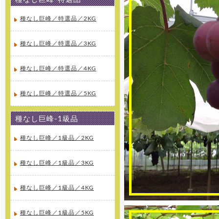
年度の夏価格適応期間がスタート
しました。高級マスクメロンを低
価格にてご提供しています。是非
種なし巨峰／特選品／2KG
この機会にご利用下さい。
種なし巨峰／特選品／3KG
[2016年4月11日 ]
姉妹店-さくらんぼ通販の2016
年度の受付を開始しました。絶品
種なし巨峰／特選品／4KG
さくらんぼ佐藤錦を5月初め頃から
産地直送でご家庭へお届け致しま
す。
種なし巨峰／特選品／5KG
[2015年11月20日 ]
2015年11月20日 無農薬 いちご
種なし巨峰-1級品
専門通販をオープンしました！8種
類のクイーンズベリー最高級 無農
薬 いちごを詰合せを山梨産地直送
種なし巨峰／1級品／2KG
でご家庭へお届け致します。
種なし巨峰／1級品／3KG
[2015年10月31日 ]
2015年10月31日 ラ・フランス
専門通販をオープンしました。高
級ラ・フランスを山形県より産地
種なし巨峰／1級品／4KG
直送でご家庭へお届け致します。
種なし巨峰／1級品／5KG