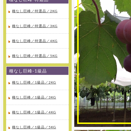
年度の夏価格適応期間がスタート
しました。高級マスクメロンを低
価格にてご提供しています。是非
種なし巨峰／特選品／2KG
この機会にご利用下さい。
種なし巨峰／特選品／3KG
[2016年4月11日 ]
姉妹店-さくらんぼ通販の2016
年度の受付を開始しました。絶品
種なし巨峰／特選品／4KG
さくらんぼ佐藤錦を5月初め頃から
産地直送でご家庭へお届け致しま
す。
種なし巨峰／特選品／5KG
[2015年11月20日 ]
2015年11月20日 無農薬 いちご
種なし巨峰-1級品
専門通販をオープンしました！8種
類のクイーンズベリー最高級 無農
薬 いちごを詰合せを山梨産地直送
種なし巨峰／1級品／2KG
でご家庭へお届け致します。
種なし巨峰／1級品／3KG
[2015年10月31日 ]
2015年10月31日 ラ・フランス
専門通販をオープンしました。高
級ラ・フランスを山形県より産地
種なし巨峰／1級品／4KG
直送でご家庭へお届け致します。
種なし巨峰／1級品／5KG