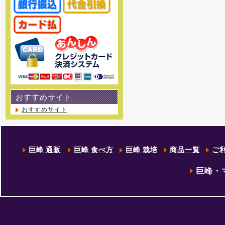
おすすめサイト
おすすめサイト
巨峰 通販
巨峰 食べ方
巨峰 栽培
商品一覧
ご
巨峰・