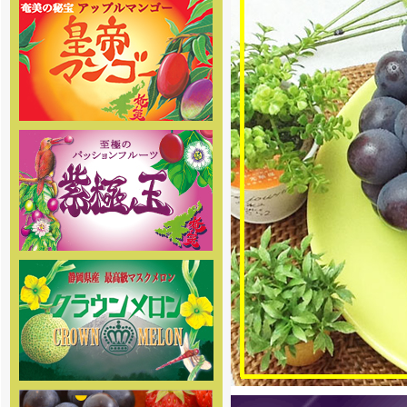
[2017年5月1日 ]
姉妹店-2017年度クラウンメロ
ン専門通販の夏価格メニューがス
タートしました。 高級マスクメロ
ンを低価格にてご提供していま
す。是非この機会にご利用下さ
い。
[2017年4月1日 ]
さくらんぼ通販の2017年度の受
付を開始しました。絶品さくらん
ぼ佐藤錦を5月初め頃から産地直送
でご家庭へお届け致します。
[2017年4月1日]
姉妹店-パッションフルーツ紫極
玉の2017年度の予約販売の受付を
開始しました。商品の発送は6月中
旬頃からを予定しております。お
楽しみに
[2016年5月13日 ]
2016年度-ぶどう・巨峰専門通
販の販売受付スタートしました。
大玉の巨峰・ピオーネ・シャイン
マスカットを是非お試し下さい！