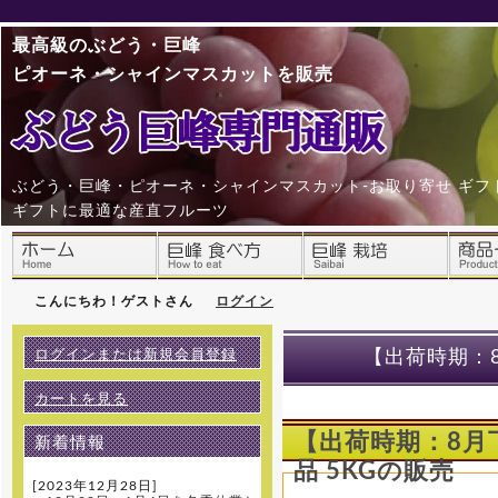
最高級のぶどう・巨峰
ピオーネ・シャインマスカットを販売
ぶどう・巨峰・ピオーネ・シャインマスカット-お取り寄せ ギフ
ギフトに最適な産直フルーツ
こんにちわ！ゲストさん
ログイン
ログインまたは新規会員登録
【出荷時期：8
カートを見る
【出荷時期：8月
新着情報
品 5KGの販売
[2023年12月28日]