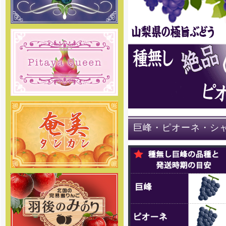
させて頂きます。 何卒ご理解の
程、お願い申し上げます。
[2018年12月27日]
12月29日～1月6日を冬季休暇と
させて頂きます。 何卒ご理解の
程、お願い申し上げます。
[2018年10月30日 ]
姉妹店-無農薬 いちご専門通販の
予約販売をスタートしました！8種
類のクイーンズベリー最高級 無農
薬 いちごを詰合せを山梨産地直送
でご家庭へお届け致します。
巨峰・ピオーネ・シ
[2018年10月22日 ]
姉妹店-りんご専門通販、2018
年度の出荷をスタートしました！
絶品りんごを産地直送でご家庭へ
お届け致します。
[2018年10月19日 ]
姉妹店-2018年度ラ・フランス
専門通販の予約販売をスタートし
ました。商品の発送は11月中旬頃
からを予定しております。お楽し