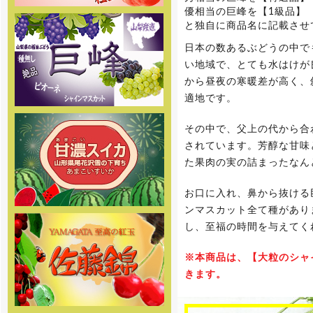
優相当の巨峰を【1級品】
と独自に商品名に記載させ
[2017年6月8日]
姉妹店-2017年度完熟マンゴー
通販の予約販売をスタートしまし
日本の数あるぶどうの中で
た。商品の発送は7月下旬頃からを
い地域で、とても水はけが
予定しております。お楽しみに
から昼夜の寒暖差が高く、
適地です。
[2017年5月19日]
2017年度ぶどう専門通販の予約
販売の受付を開始しました。商品
その中で、父上の代から合
の発送は7月下旬頃からを予定して
おります。お楽しみに
されています。芳醇な甘味
た果肉の実の詰まったなん
[2017年5月19日]
姉妹店-2017年度スイカ専門通
お口に入れ、鼻から抜ける
販の予約販売の受付を開始しまし
た。商品の発送は7月下旬頃からを
ンマスカット全て種があり
予定しております。お楽しみに
し、至福の時間を与えてく
[2017年5月18日 ]
※本商品は、【大粒のシャ
姉妹店-2017年度桃専門通販の
予約販売の受付を開始しました。
きます。
味重視の泡がでる桃 泡桃姫を是非
お試し下さい！