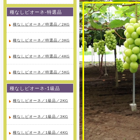
[2015年10月10日 ]
2016年4月1日より山梨県産、絶
品種無し巨峰の専門通販 ぶどう巨
種なしピオーネ-特選品
峰専門通販をオープンします！大
玉の巨峰・ピオーネ・シャインマ
スカットを産地直送でご家庭へお
種なしピオーネ／特選品／2KG
届け致します。
種なしピオーネ／特選品／3KG
[2015年10月10日 ]
2016年4月1日より山梨県産、絶
品桃の専門通販 桃専門通販をオー
プンします！味重視の泡がでる桃
種なしピオーネ／特選品／4KG
泡桃姫を産地直送でご家庭へお届
け致します。
種なしピオーネ／特選品／5KG
種なしピオーネ-1級品
種なしピオーネ／1級品／2KG
種なしピオーネ／1級品／3KG
種なしピオーネ／1級品／4KG