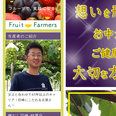
[2016年5月13日 ]
姉妹店-桃通販の2016年度の販
売受付をスタートしました。味重
視の泡がでる桃 泡桃姫を是非お試
し下さい！
生産者のご紹介
[2016年5月13日 ]
姉妹店-パッションフルーツ通販
の2016年度の販売受付をスタート
しました。
[2016年5月13日 ]
姉妹店-完熟マンゴー通販の
2016年度の販売受付をスタートし
ました。
[2016年5月13日 ]
姉妹店-甘濃スイカ通販の2016
年度の販売受付をスタートしまし
父上と合わせて65年以上のキャ
た。
リア！巨峰にこだわる古屋さ
ん！
[2016年5月1日 ]
姉妹店-メロン専門通販の2016
種なし巨峰-特選品