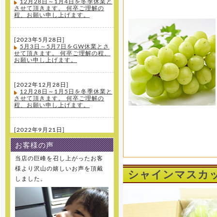
12月28日～1月4日を冬季休業と
させて頂きます。 何卒ご理解の
程、お願い申し上げます。
[2023年5月28日]
5月3日～5月7日をGW休業とさ
せて頂きます。 何卒ご理解の程、
お願い申し上げます。
[2022年12月28日]
12月28日～1月5日を冬季休業と
させて頂きます。 何卒ご理解の
程、お願い申し上げます。
[2022年9月21日]
大変、申し訳ございません。先
日の台風の影響により実に玉割れ
お客様の声
が生じてしまったため、今季の新
規受注は終了とさせて頂きます。
当店の巨峰を召し上がったお客
何卒ご理解の程、お願い申し上げ
様より沢山の嬉しいお声を頂戴
ます。
シャインマスカット
しました。
[2022年8月10日]
8月11日～8月16日を夏季休業と
させて頂きます。 何卒ご理解の
程、お願い申し上げます。