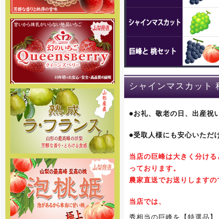
みに。
[2018年5月31日 ]
姉妹店-2018年度桃専門通販の
予約販売をスタートしました。商
品の発送は6月下旬頃からを予定し
ております。味重視の、泡のある
桃を産地直送でご家庭へお届け致
します。
シャインマスカット 
[2018年4月6日]
姉妹店-2018年度さくらんぼ専
門通販の予約販売をスタートしま
●お礼、敬老の日、出産祝
した。商品の発送は5月初旬頃から
を予定しております。お楽しみに
●受取人様にも安心いただ
[2017年12月27日]
12月29日～1月4日を冬季休暇と
当店の巨峰は大きく分ける
させて頂きます。 何卒ご理解の
程、お願い申し上げます。
っております。
農家直送でお送りしますの
[2017年8月10日]
8月11日～8月16日を夏季休暇と
当店では、
させて頂きます。何卒、ご理解の
程お願い申し上げます。
秀相当の巨峰を【特選品】