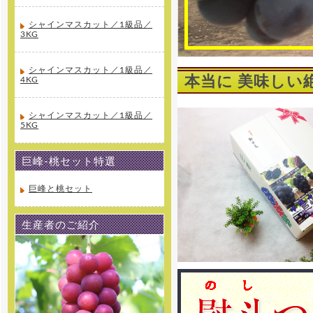
シャインマスカット／1級品／
3KG
シャインマスカット／1級品／
本当に 美味しい
4KG
シャインマスカット／1級品／
5KG
巨峰-桃セット特選
巨峰と桃セット
生産者のご紹介